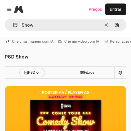
Magnific
Preços
Entrar
Close menu
Limpar
Pesqui
Crie uma imagem com IA
Crie um vídeo com IA
Personalize
PSD Show
PSD
Filtros