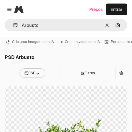
Magnific
Preços
Entrar
Close menu
Limpar
Pesqui
Crie uma imagem com IA
Crie um vídeo com IA
Personalize
PSD Arbusto
PSD
Filtros