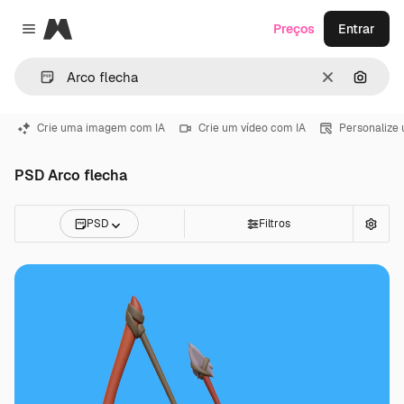
Magnific
Preços
Entrar
Close menu
Limpar
Pesqui
Crie uma imagem com IA
Crie um vídeo com IA
Personalize
PSD Arco flecha
PSD
Filtros