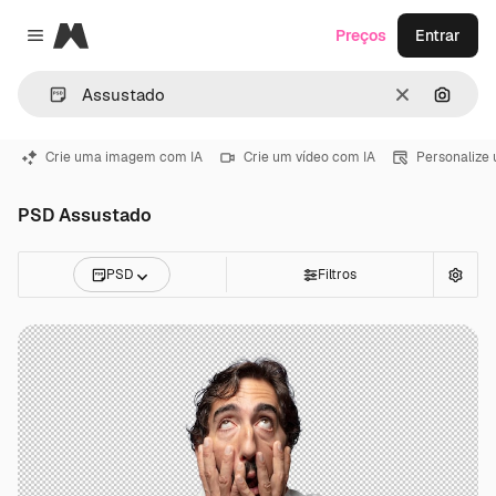
Magnific
Preços
Entrar
Close menu
Limpar
Pesqui
Crie uma imagem com IA
Crie um vídeo com IA
Personalize
PSD Assustado
PSD
Filtros