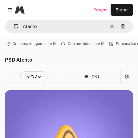
Magnific
Preços
Entrar
Close menu
Limpar
Pesqui
Crie uma imagem com IA
Crie um vídeo com IA
Personalize
PSD Atento
PSD
Filtros