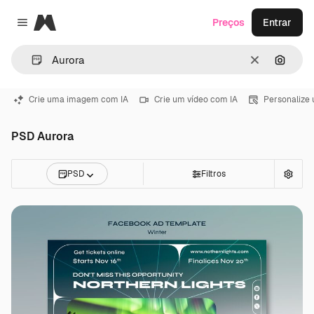
Magnific
Preços
Entrar
Close menu
Limpar
Pesqui
Crie uma imagem com IA
Crie um vídeo com IA
Personalize
PSD Aurora
PSD
Filtros