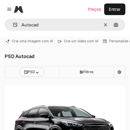
Magnific
Preços
Entrar
Close menu
Limpar
Pesqui
Crie uma imagem com IA
Crie um vídeo com IA
Personalize
PSD Autocad
PSD
Filtros