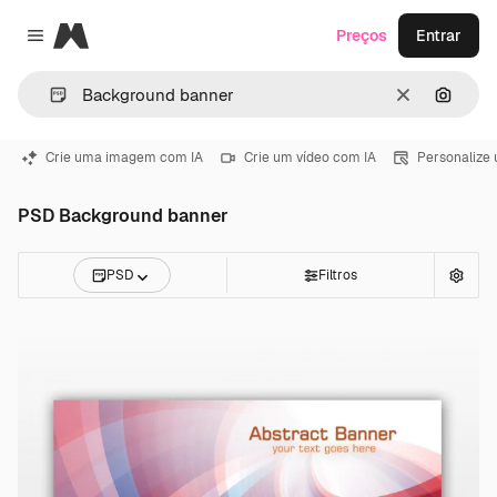
Magnific
Preços
Entrar
Close menu
Limpar
Pesqui
Crie uma imagem com IA
Crie um vídeo com IA
Personalize
PSD Background banner
PSD
Filtros