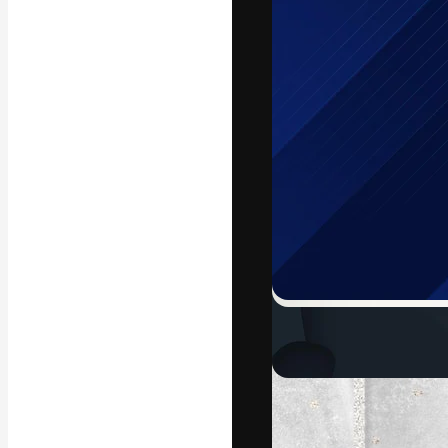
A plataforma cr
seu melhor trab
assinantes entr
agências e estú
Português
Copyright © 2010