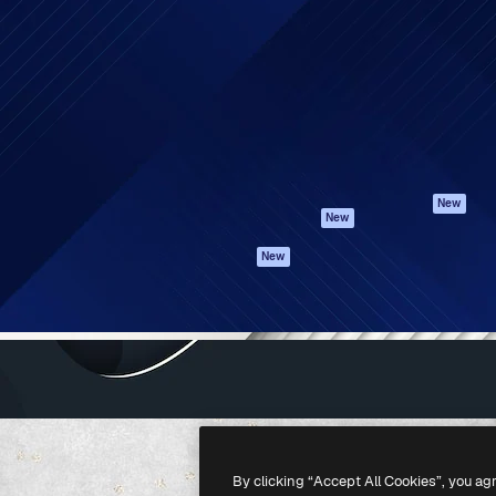
iativa para você direcionar
Spaces
Academy
alho. Mais de 1 milhão de
Assistente de IA
Documentação
e criativos, empresas,
Gerador de
Atendimento
dios.
imagens
Termos e
Gerador de vídeos
condições
Texto para voz
Política de
privacidade
Conteúdo de stock
Originais
MCP para
New
New
Claude/ChatGPT
Política de cooki
Agentes
Central de
New
confiabilidade
API
Afiliados
App móvel
Empresas
Todas as
ferramentas
-
2026
Freepik Company S.L.U.
Todos os direitos reservados
.
By clicking “Accept All Cookies”, you ag