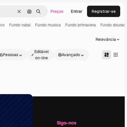
Preços
Entrar
Registrar-se
Limpar
Pesquisar por imagem
Buscar
ovo
Fundo natal
Fundo musica
Fundo primavera
Fundo dourad
Relevância
Editável
Pessoas
Avançado
on-line
Empresa
Siga-nos