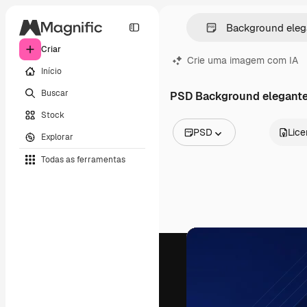
Criar
Crie uma imagem com IA
Início
Buscar
PSD Background elegant
Stock
PSD
Lic
Explorar
Todas as imagens
Todas as ferramentas
Vetores
Ilustrações
Fotos
PSD
Modelos
Mockups
Vídeos
Clipes de vídeo
Animações
Modelos de vídeos
Ícones
Modelos 3D
Fontes