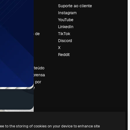
Preços
Suporte ao cliente
Sobre nós
Instagram
Reviews
YouTube
Emprego
LinkedIn
Tendências de
TikTok
pesquisa
Discord
Blog
X
Eventos
Reddit
es
Slidesgo
Vender conteúdo
Sala de imprensa
Procurando por
magnific.ai?
ree to the storing of cookies on your device to enhance site