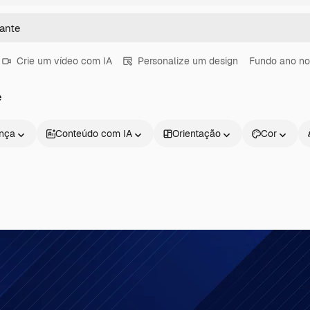
Crie um vídeo com IA
Personalize um design
Fundo ano n
e
ença
Conteúdo com IA
Orientação
Cor
Produtos
Começar