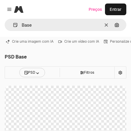
Magnific
Preços
Entrar
Close menu
Limpar
Pesqui
Crie uma imagem com IA
Crie um vídeo com IA
Personalize
PSD Base
PSD
Filtros