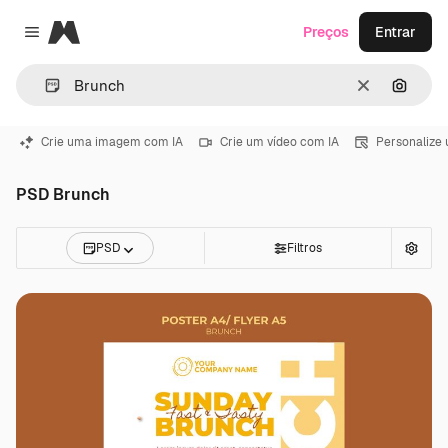
Magnific
Preços
Entrar
Close menu
Limpar
Pesqui
Crie uma imagem com IA
Crie um vídeo com IA
Personalize
PSD Brunch
PSD
Filtros