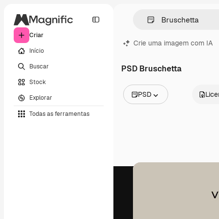
Criar
Crie uma imagem com IA
Início
Buscar
PSD Bruschetta
Stock
PSD
Lic
Explorar
Todas as imagens
Todas as ferramentas
Vetores
Ilustrações
Fotos
PSD
Modelos
Mockups
Vídeos
Clipes de vídeo
Animações
Modelos de vídeos
Ícones
Modelos 3D
Fontes