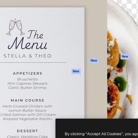
iativa para você direcionar
Spaces
Academy
alho. Mais de 1 milhão de
Assistente de IA
Documentação
e criativos, empresas,
Gerador de
Atendimento
dios.
imagens
Termos e
Gerador de vídeos
condições
Texto para voz
Política de
privacidade
Conteúdo de stock
Originais
MCP para
New
New
Claude/ChatGPT
Política de cooki
Agentes
Central de
New
confiabilidade
API
Afiliados
App móvel
Empresas
Todas as
ferramentas
-
2026
Freepik Company S.L.U.
Todos os direitos reservados
.
By clicking “Accept All Cookies”, you ag