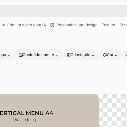
Crie um vídeo com IA
Personalize um design
Textura
Piz
ença
Conteúdo com IA
Orientação
Cor
Produtos
Começar