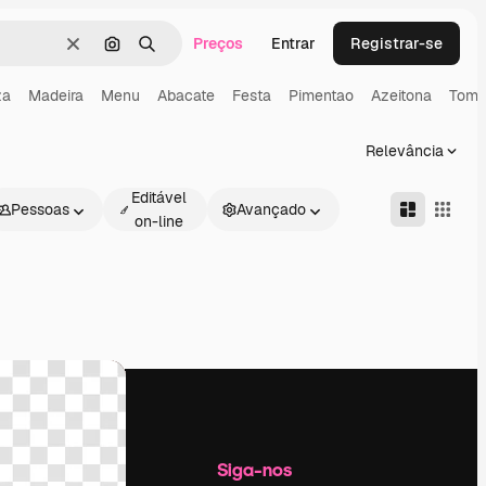
Preços
Entrar
Registrar-se
Limpar
Pesquisar por imagem
Buscar
za
Madeira
Menu
Abacate
Festa
Pimentao
Azeitona
Toma
Relevância
Editável
Pessoas
Avançado
on-line
Empresa
Siga-nos