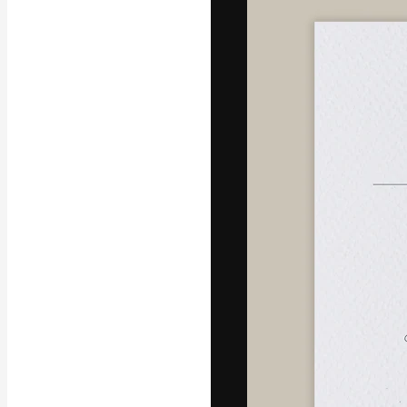
A plataforma cr
seu melhor trab
assinantes entr
agências e estú
Português
Copyright © 2010