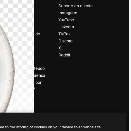
Preços
Suporte ao cliente
Sobre nós
Instagram
Reviews
YouTube
Emprego
LinkedIn
Tendências de
TikTok
pesquisa
Discord
Blog
X
Eventos
Reddit
es
Slidesgo
Vender conteúdo
Sala de imprensa
Procurando por
magnific.ai?
ree to the storing of cookies on your device to enhance site