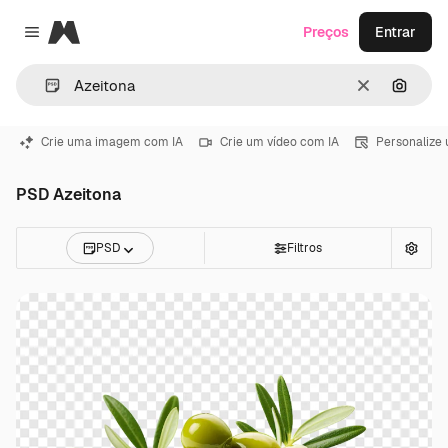
Magnific
Preços
Entrar
Close menu
Limpar
Pesqui
Crie uma imagem com IA
Crie um vídeo com IA
Personalize
PSD Azeitona
PSD
Filtros