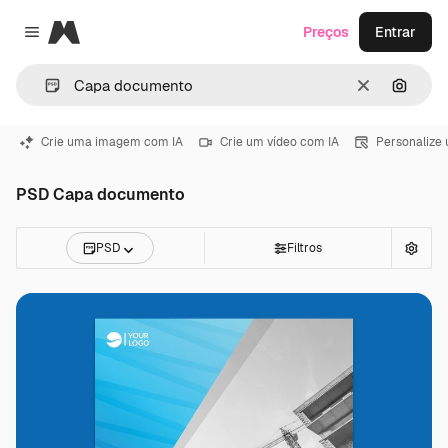
Magnific
Preços
Entrar
Close menu
Limpar
Pesqui
Crie uma imagem com IA
Crie um vídeo com IA
Personalize
PSD Capa documento
PSD
Filtros