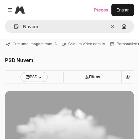
Magnific
Preços
Entrar
Close menu
Limpar
Pesqui
Crie uma imagem com IA
Crie um vídeo com IA
Personalize
PSD Nuvem
PSD
Filtros