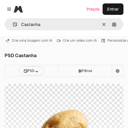
Magnific
Preços
Entrar
Close menu
Limpar
Pesqui
Crie uma imagem com IA
Crie um vídeo com IA
Personalize
PSD Castanha
PSD
Filtros