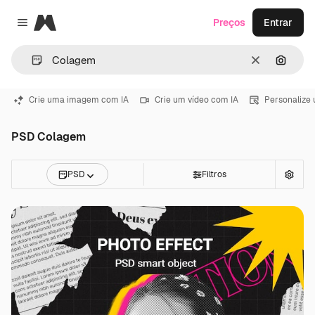
Magnific
Preços
Entrar
Close menu
Limpar
Pesqui
Crie uma imagem com IA
Crie um vídeo com IA
Personalize
PSD Colagem
PSD
Filtros