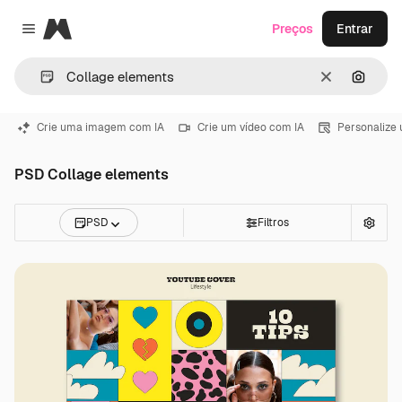
Magnific
Preços
Entrar
Close menu
Limpar
Pesqui
Crie uma imagem com IA
Crie um vídeo com IA
Personalize
PSD Collage elements
PSD
Filtros