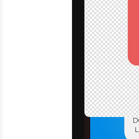
A plataforma cr
seu melhor trab
assinantes entr
agências e estú
Português
Copyright © 2010