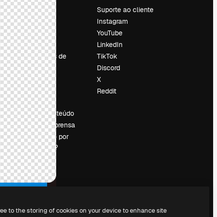
Preços
Suporte ao cliente
Sobre nós
Instagram
Reviews
YouTube
Emprego
LinkedIn
Tendências de
TikTok
pesquisa
Discord
Blog
X
Eventos
Reddit
es
Slidesgo
Vender conteúdo
Sala de imprensa
Procurando por
magnific.ai?
ree to the storing of cookies on your device to enhance site