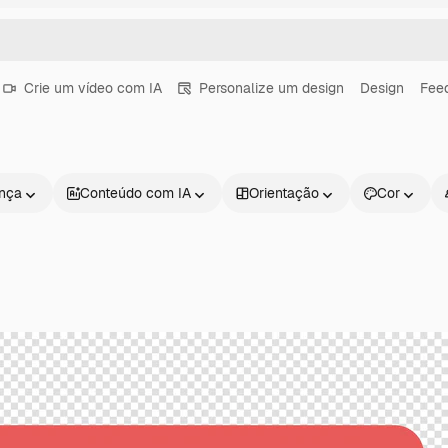
Crie um vídeo com IA
Personalize um design
Design
Fee
ença
Conteúdo com IA
Orientação
Cor
Produtos
Começar