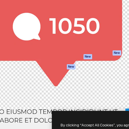
iativa para você direcionar
Spaces
Academy
alho. Mais de 1 milhão de
Assistente de IA
Documentação
e criativos, empresas,
Gerador de
Atendimento
dios.
imagens
Termos e
Gerador de vídeos
condições
Texto para voz
Política de
privacidade
Conteúdo de stock
Originais
MCP para
New
New
Claude/ChatGPT
Política de cooki
Agentes
Central de
New
confiabilidade
API
Afiliados
App móvel
Empresas
Todas as
ferramentas
-
2026
Freepik Company S.L.U.
Todos os direitos reservados
.
By clicking “Accept All Cookies”, you ag