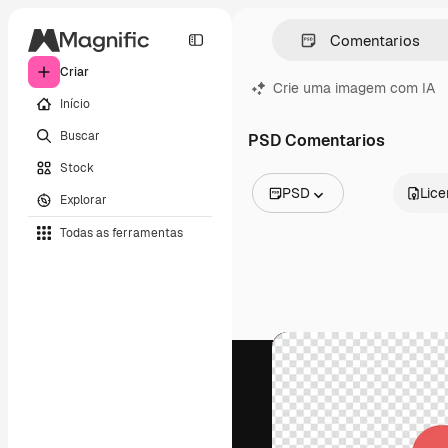
Criar
Crie uma imagem com IA
Início
Buscar
PSD Comentarios
Stock
PSD
Lic
Explorar
Todas as imagens
Todas as ferramentas
Vetores
Ilustrações
Fotos
PSD
Modelos
Mockups
Vídeos
Clipes de vídeo
Animações
Modelos de vídeos
Ícones
Modelos 3D
Fontes