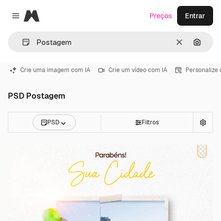
Magnific
Preços
Entrar
Close menu
Limpar
Pesqui
Crie uma imagem com IA
Crie um vídeo com IA
Personalize
PSD Postagem
PSD
Filtros