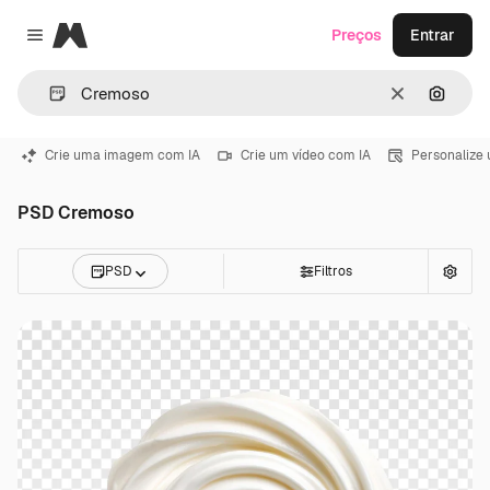
Magnific
Preços
Entrar
Close menu
Limpar
Pesqui
Crie uma imagem com IA
Crie um vídeo com IA
Personalize
PSD Cremoso
PSD
Filtros