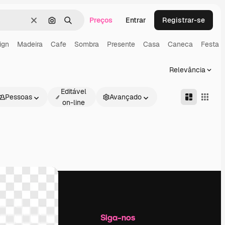
Preços
Entrar
Registrar-se
Limpar
Pesquisar por imagem
Buscar
ign
Madeira
Cafe
Sombra
Presente
Casa
Caneca
Festa
Relevância
Editável
Pessoas
Avançado
on-line
Empresa
Siga-nos