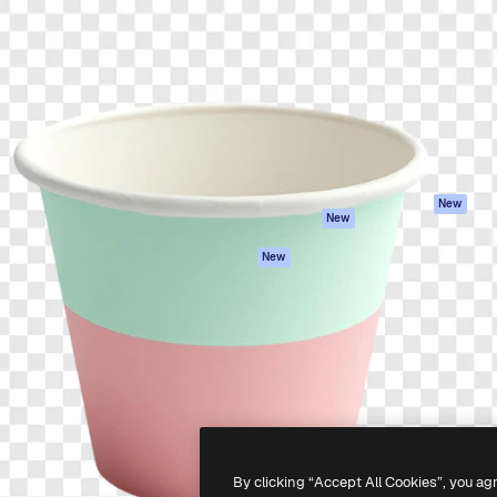
iativa para você direcionar
Spaces
Academy
alho. Mais de 1 milhão de
Assistente de IA
Documentação
e criativos, empresas,
Gerador de
Atendimento
dios.
imagens
Termos e
Gerador de vídeos
condições
Texto para voz
Política de
privacidade
Conteúdo de stock
Originais
MCP para
New
New
Claude/ChatGPT
Política de cooki
Agentes
Central de
New
confiabilidade
API
Afiliados
App móvel
Empresas
Todas as
ferramentas
-
2026
Freepik Company S.L.U.
Todos os direitos reservados
.
By clicking “Accept All Cookies”, you ag