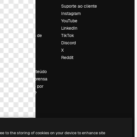
Preços
Suporte ao cliente
Sobre nós
Instagram
Reviews
YouTube
Emprego
LinkedIn
Tendências de
TikTok
pesquisa
Discord
Blog
X
Eventos
Reddit
es
Slidesgo
Vender conteúdo
Sala de imprensa
Procurando por
magnific.ai?
ree to the storing of cookies on your device to enhance site