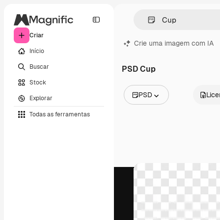
Criar
Crie uma imagem com IA
Início
Buscar
PSD Cup
Stock
PSD
Lic
Explorar
Todas as imagens
Todas as ferramentas
Vetores
Ilustrações
Fotos
PSD
Modelos
Mockups
Vídeos
Clipes de vídeo
Animações
Modelos de vídeos
Ícones
Modelos 3D
Fontes