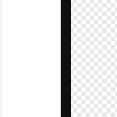
A plataforma cr
seu melhor trab
assinantes entr
agências e estú
Português
Copyright © 2010