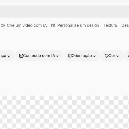
Crie um vídeo com IA
Personalize um design
Textura
Des
ença
Conteúdo com IA
Orientação
Cor
Produtos
Começar