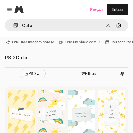
Magnific
Preços
Entrar
Close menu
Limpar
Pesqui
Crie uma imagem com IA
Crie um vídeo com IA
Personalize
PSD Cute
PSD
Filtros