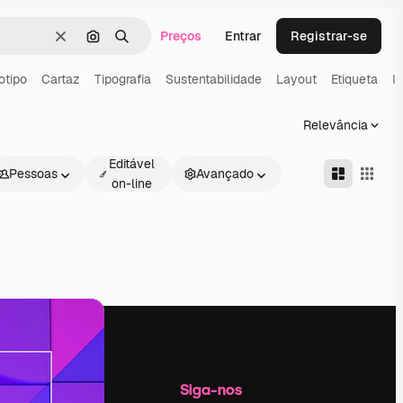
Preços
Entrar
Registrar-se
Limpar
Pesquisar por imagem
Buscar
otipo
Cartaz
Tipografia
Sustentabilidade
Layout
Etiqueta
I
Relevância
Editável
Pessoas
Avançado
on-line
Empresa
Siga-nos