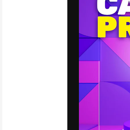
A plataforma cr
seu melhor trab
assinantes entr
agências e estú
Português
Copyright © 2010