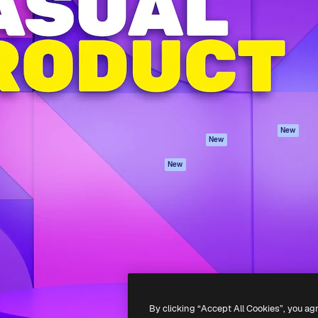
iativa para você direcionar
Spaces
Academy
alho. Mais de 1 milhão de
Assistente de IA
Documentação
e criativos, empresas,
Gerador de
Atendimento
dios.
imagens
Termos e
Gerador de vídeos
condições
Texto para voz
Política de
privacidade
Conteúdo de stock
Originais
MCP para
New
New
Claude/ChatGPT
Política de cooki
Agentes
Central de
New
confiabilidade
API
Afiliados
App móvel
Empresas
Todas as
ferramentas
-
2026
Freepik Company S.L.U.
Todos os direitos reservados
.
By clicking “Accept All Cookies”, you ag