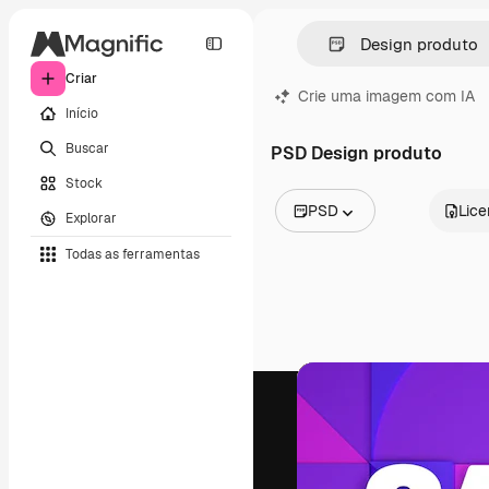
Criar
Crie uma imagem com IA
Início
Buscar
PSD Design produto
Stock
PSD
Lic
Explorar
Todas as imagens
Todas as ferramentas
Vetores
Ilustrações
Fotos
PSD
Modelos
Mockups
Vídeos
Clipes de vídeo
Animações
Modelos de vídeos
Ícones
Modelos 3D
Fontes