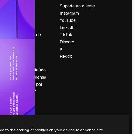
Preços
Suporte ao cliente
Sobre nós
Instagram
Reviews
YouTube
Emprego
LinkedIn
Tendências de
TikTok
pesquisa
Discord
Blog
X
Eventos
Reddit
es
Slidesgo
Vender conteúdo
Sala de imprensa
Procurando por
magnific.ai?
ree to the storing of cookies on your device to enhance site