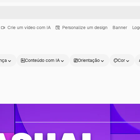
Crie um vídeo com IA
Personalize um design
Banner
Log
ença
Conteúdo com IA
Orientação
Cor
Produtos
Começar