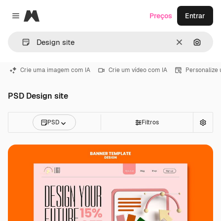
Magnific
Preços
Entrar
Close menu
Limpar
Pesqui
Crie uma imagem com IA
Crie um vídeo com IA
Personalize
PSD Design site
PSD
Filtros