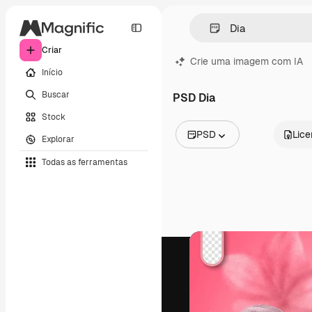
Criar
Crie uma imagem com IA
Início
Buscar
PSD Dia
Stock
PSD
Lic
Explorar
Todas as imagens
Todas as ferramentas
Vetores
Ilustrações
Fotos
PSD
Modelos
Mockups
Vídeos
Clipes de vídeo
Animações
Modelos de vídeos
Ícones
Modelos 3D
Fontes