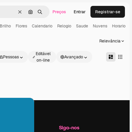
Preços
Entrar
Registrar-se
Limpar
Pesquisar por imagem
Buscar
Brilho
Flores
Calendario
Relogio
Saude
Nuvens
Horario
Relevância
Editável
Pessoas
Avançado
on-line
Empresa
Siga-nos