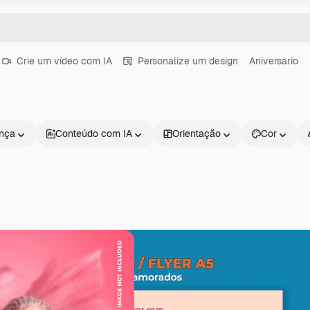
Crie um vídeo com IA
Personalize um design
Aniversario
ença
Conteúdo com IA
Orientação
Cor
Produtos
Começar