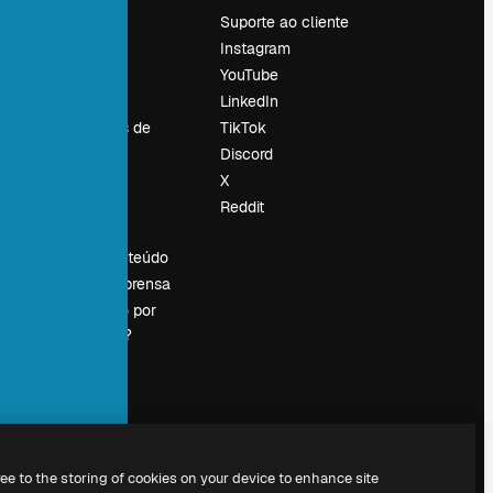
Preços
Suporte ao cliente
Sobre nós
Instagram
Reviews
YouTube
Emprego
LinkedIn
Tendências de
TikTok
pesquisa
Discord
Blog
X
Eventos
Reddit
es
Slidesgo
Vender conteúdo
Sala de imprensa
Procurando por
magnific.ai?
ree to the storing of cookies on your device to enhance site