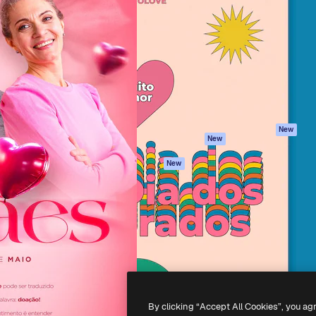
iativa para você direcionar
Spaces
Academy
alho. Mais de 1 milhão de
Assistente de IA
Documentação
e criativos, empresas,
Gerador de
Atendimento
dios.
imagens
Termos e
Gerador de vídeos
condições
Texto para voz
Política de
privacidade
Conteúdo de stock
Originais
MCP para
New
New
Claude/ChatGPT
Política de cooki
Agentes
Central de
New
confiabilidade
API
Afiliados
App móvel
Empresas
Todas as
ferramentas
-
2026
Freepik Company S.L.U.
Todos os direitos reservados
.
By clicking “Accept All Cookies”, you ag