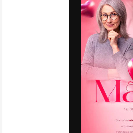
A plataforma cr
seu melhor trab
assinantes entr
agências e estú
Português
Copyright © 2010