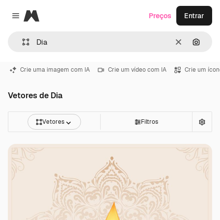
Magnific
Preços
Entrar
Close menu
Limpar
Pesqui
Crie uma imagem com IA
Crie um vídeo com IA
Crie um ícon
Vetores de Dia
Vetores
Filtros