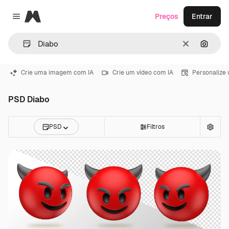
Magnific
Preços
Entrar
Close menu
Limpar
Pesqui
Crie uma imagem com IA
Crie um vídeo com IA
Personalize
PSD Diabo
PSD
Filtros