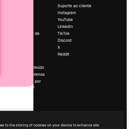
Preços
Suporte ao cliente
Sobre nós
Instagram
Reviews
YouTube
Emprego
LinkedIn
Tendências de
TikTok
pesquisa
Discord
Blog
X
Eventos
Reddit
es
Slidesgo
Vender conteúdo
Sala de imprensa
Procurando por
magnific.ai?
ree to the storing of cookies on your device to enhance site