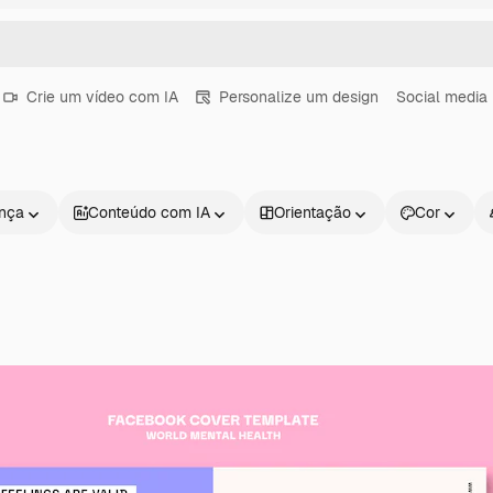
Crie um vídeo com IA
Personalize um design
Social media 
ença
Conteúdo com IA
Orientação
Cor
Produtos
Começar