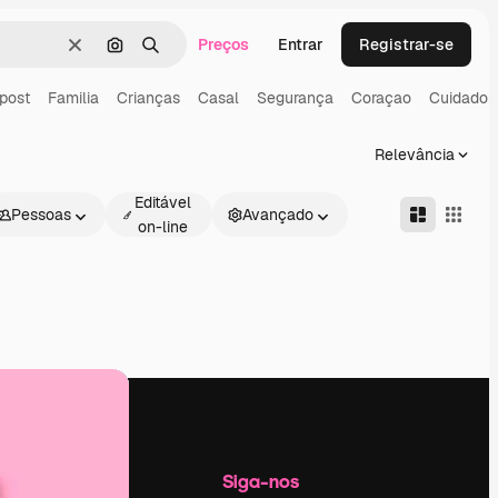
Preços
Entrar
Registrar-se
Limpar
Pesquisar por imagem
Buscar
post
Familia
Crianças
Casal
Segurança
Coraçao
Cuidado
Relevância
Editável
Pessoas
Avançado
on-line
Empresa
Siga-nos