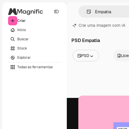
Criar
Crie uma imagem com IA
Início
Buscar
PSD Empatia
Stock
PSD
Lic
Explorar
Todas as imagens
Todas as ferramentas
Vetores
Ilustrações
Fotos
PSD
Modelos
Mockups
Vídeos
Clipes de vídeo
Animações
Modelos de vídeos
Ícones
Modelos 3D
Fontes