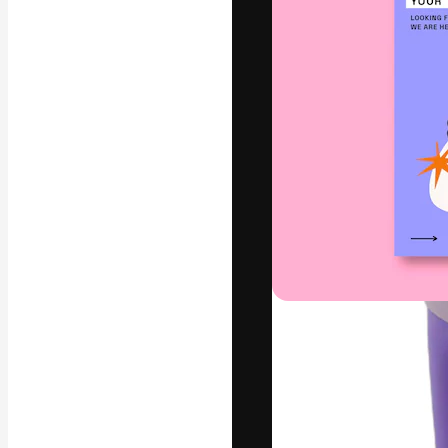
A plataforma cr
seu melhor trab
assinantes entr
agências e estú
Português
Copyright © 2010