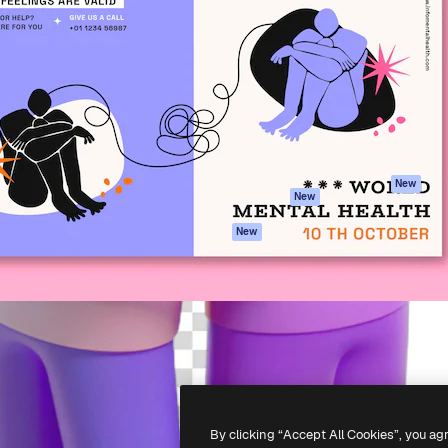
iativa para você direcionar
Spaces
Academy
alho. Mais de 1 milhão de
Assistente de IA
Documentação
e criativos, empresas,
Gerador de
Atendimento
dios.
imagens
Termos e
Gerador de vídeos
condições
Texto para voz
Política de
privacidade
Conteúdo de stock
Originais
MCP para
New
New
Claude/ChatGPT
Política de cooki
Agentes
Central de
New
confiabilidade
API
Afiliados
App móvel
Empresas
Todas as
ferramentas
-
2026
Freepik Company S.L.U.
Todos os direitos reservados
.
By clicking “Accept All Cookies”, you ag