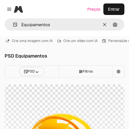
Magnific
Preços
Entrar
Close menu
Limpar
Pesqui
Crie uma imagem com IA
Crie um vídeo com IA
Personalize
PSD Equipamentos
PSD
Filtros