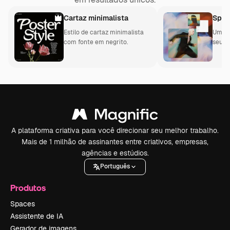
Cartaz minimalista
Spac
Estilo de cartaz minimalista
Uma t
com fonte em negrito.
seus 
criati
A plataforma criativa para você direcionar seu melhor trabalho.
Mais de 1 milhão de assinantes entre criativos, empresas,
agências e estúdios.
Português
Produtos
Spaces
Assistente de IA
Gerador de imagens