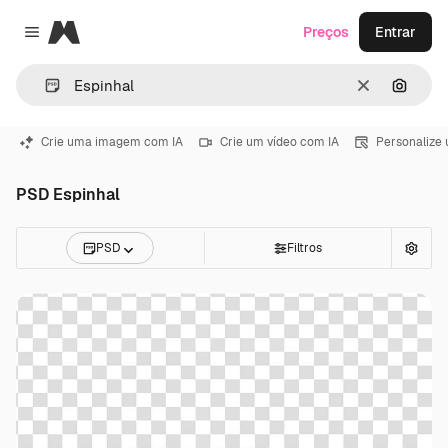
Magnific
Preços
Entrar
Close menu
Limpar
Pesqui
Crie uma imagem com IA
Crie um vídeo com IA
Personalize
PSD Espinhal
PSD
Filtros