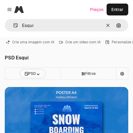
Magnific
Preços
Entrar
Close menu
Limpar
Pesqui
Crie uma imagem com IA
Crie um vídeo com IA
Personalize
PSD Esqui
PSD
Filtros