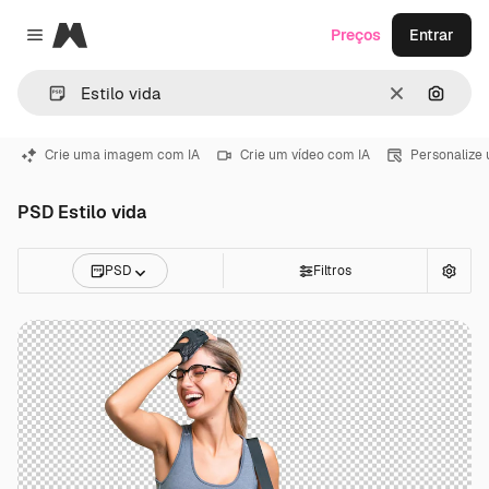
Magnific
Preços
Entrar
Close menu
Limpar
Pesqui
Crie uma imagem com IA
Crie um vídeo com IA
Personalize
PSD Estilo vida
PSD
Filtros