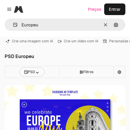
Magnific
Preços
Entrar
Close menu
Limpar
Pesqui
Crie uma imagem com IA
Crie um vídeo com IA
Personalize
PSD Europeu
PSD
Filtros