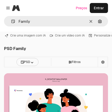
Magnific
Preços
Entrar
Close menu
Limpar
Pesqui
Crie uma imagem com IA
Crie um vídeo com IA
Personalize
PSD Family
PSD
Filtros