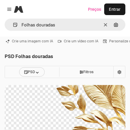
Magnific
Preços
Entrar
Close menu
Limpar
Pesqui
Crie uma imagem com IA
Crie um vídeo com IA
Personalize
PSD Folhas douradas
PSD
Filtros