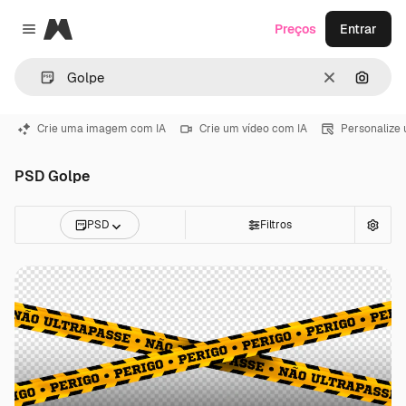
Magnific
Preços
Entrar
Close menu
Limpar
Pesqui
Crie uma imagem com IA
Crie um vídeo com IA
Personalize
PSD Golpe
PSD
Filtros