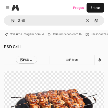
Magnific
Preços
Entrar
Close menu
Limpar
Pesqui
Crie uma imagem com IA
Crie um vídeo com IA
Personalize
PSD Grill
PSD
Filtros