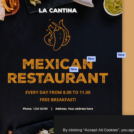
iativa para você direcionar
Spaces
Academy
alho. Mais de 1 milhão de
Assistente de IA
Documentação
e criativos, empresas,
Gerador de
Atendimento
dios.
imagens
Termos e
Gerador de vídeos
condições
Texto para voz
Política de
privacidade
Conteúdo de stock
Originais
MCP para
New
New
Claude/ChatGPT
Política de cooki
Agentes
Central de
New
confiabilidade
API
Afiliados
App móvel
Empresas
Todas as
ferramentas
-
2026
Freepik Company S.L.U.
Todos os direitos reservados
.
By clicking “Accept All Cookies”, you ag