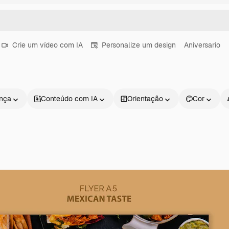
Crie um vídeo com IA
Personalize um design
Aniversario
ença
Conteúdo com IA
Orientação
Cor
Produtos
Começar