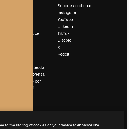
Preços
Suporte ao cliente
Sobre nós
Instagram
Reviews
YouTube
Emprego
LinkedIn
Tendências de
TikTok
pesquisa
Discord
Blog
X
Eventos
Reddit
es
Slidesgo
Vender conteúdo
Sala de imprensa
Procurando por
magnific.ai?
ree to the storing of cookies on your device to enhance site