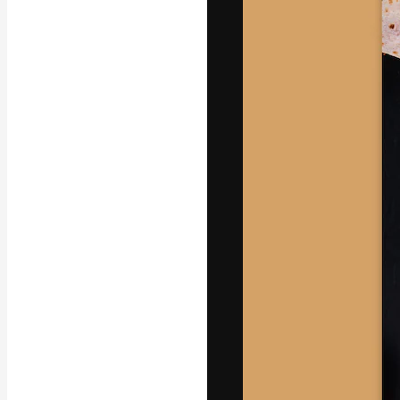
A plataforma cr
seu melhor trab
assinantes entr
agências e estú
Português
Copyright © 2010