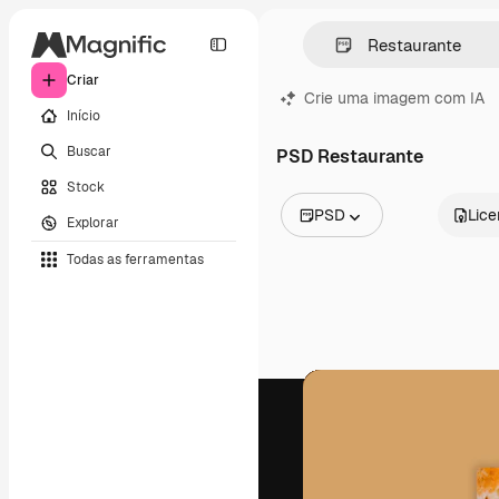
Criar
Crie uma imagem com IA
Início
Buscar
PSD Restaurante
Stock
PSD
Lic
Explorar
Todas as imagens
Todas as ferramentas
Vetores
Ilustrações
Fotos
PSD
Modelos
Mockups
Vídeos
Clipes de vídeo
Animações
Modelos de vídeos
Ícones
Modelos 3D
Fontes