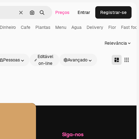
Preços
Entrar
Registrar-se
Limpar
Pesquisar por imagem
Buscar
Dinheiro
Cafe
Plantas
Menu
Agua
Delivery
Flor
Fast foo
Relevância
Editável
Pessoas
Avançado
on-line
Empresa
Siga-nos