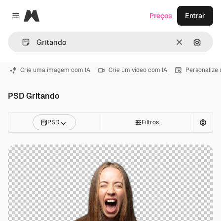
Magnific
Preços
Entrar
Close menu
Limpar
Pesqui
Crie uma imagem com IA
Crie um vídeo com IA
Personalize
PSD Gritando
PSD
Filtros