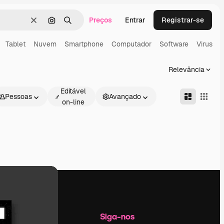
Preços
Entrar
Registrar-se
Limpar
Pesquisar por imagem
Buscar
Tablet
Nuvem
Smartphone
Computador
Software
Virus
T
Relevância
Editável
Pessoas
Avançado
on-line
Empresa
Siga-nos