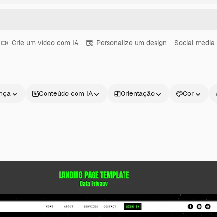
Crie um vídeo com IA
Personalize um design
Social media
ença
Conteúdo com IA
Orientação
Cor
Produtos
Começar