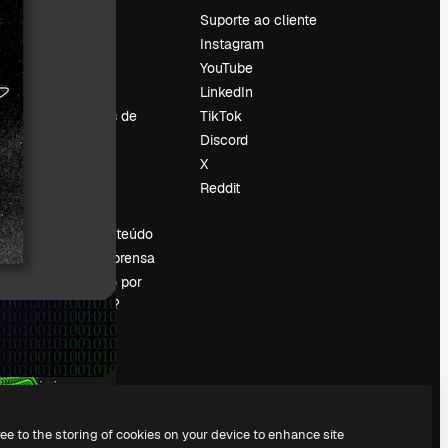
Preços
Suporte ao cliente
Sobre nós
Instagram
Reviews
YouTube
Emprego
LinkedIn
Tendências de
TikTok
pesquisa
Discord
Blog
X
Eventos
Reddit
es
Slidesgo
Vender conteúdo
Sala de imprensa
Procurando por
magnific.ai?
ree to the storing of cookies on your device to enhance site