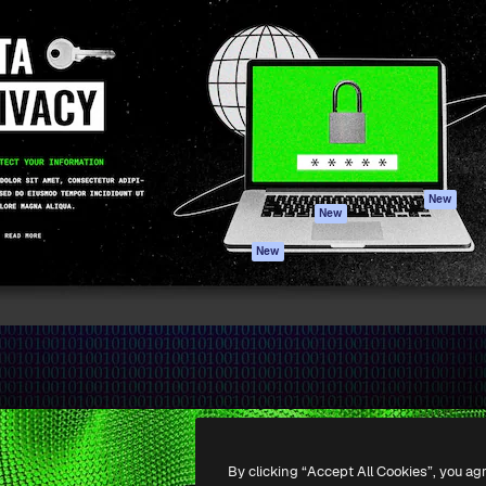
iativa para você direcionar
Spaces
Academy
alho. Mais de 1 milhão de
Assistente de IA
Documentação
e criativos, empresas,
Gerador de
Atendimento
dios.
imagens
Termos e
Gerador de vídeos
condições
Texto para voz
Política de
privacidade
Conteúdo de stock
Originais
MCP para
New
New
Claude/ChatGPT
Política de cooki
Agentes
Central de
New
confiabilidade
API
Afiliados
App móvel
Empresas
Todas as
ferramentas
-
2026
Freepik Company S.L.U.
Todos os direitos reservados
.
By clicking “Accept All Cookies”, you ag