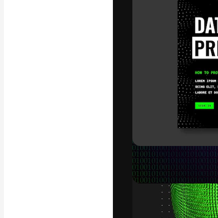
A plataforma cr
seu melhor trab
assinantes entr
agências e estú
Português
Copyright © 2010