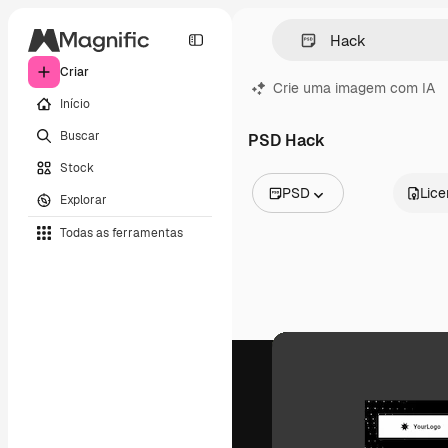
Criar
Crie uma imagem com IA
Início
Buscar
PSD Hack
Stock
PSD
Lic
Explorar
Todas as imagens
Todas as ferramentas
Vetores
Ilustrações
Fotos
PSD
Modelos
Mockups
Vídeos
Clipes de vídeo
Animações
Modelos de vídeos
Ícones
Modelos 3D
Fontes