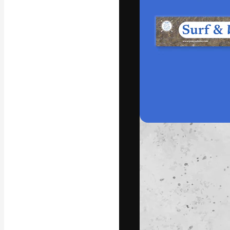
A plataforma cr
seu melhor trab
assinantes entr
agências e estú
Português
Copyright © 2010