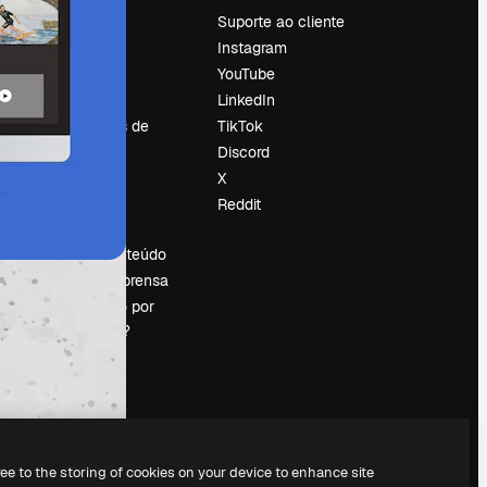
Preços
Suporte ao cliente
Sobre nós
Instagram
Reviews
YouTube
Emprego
LinkedIn
Tendências de
TikTok
pesquisa
Discord
Blog
X
Eventos
Reddit
es
Slidesgo
Vender conteúdo
Sala de imprensa
Procurando por
magnific.ai?
ree to the storing of cookies on your device to enhance site