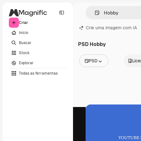
Criar
Crie uma imagem com IA
Início
Buscar
PSD Hobby
Stock
PSD
Lic
Explorar
Todas as imagens
Todas as ferramentas
Vetores
Ilustrações
Fotos
PSD
Modelos
Mockups
Vídeos
Clipes de vídeo
Animações
Modelos de vídeos
Ícones
Modelos 3D
Fontes