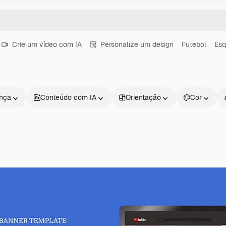
Crie um vídeo com IA
Personalize um design
Futebol
Esq
ença
Conteúdo com IA
Orientação
Cor
Produtos
Começar