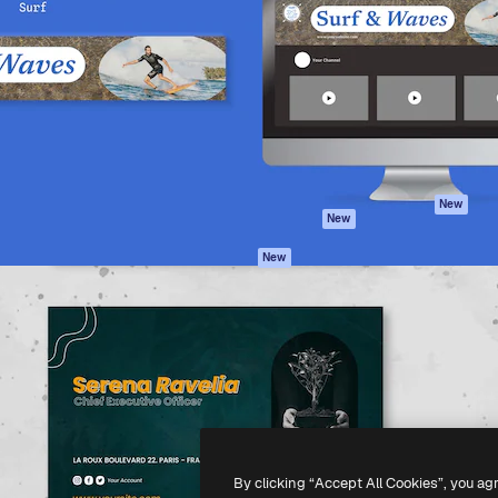
iativa para você direcionar
Spaces
Academy
alho. Mais de 1 milhão de
Assistente de IA
Documentação
e criativos, empresas,
Gerador de
Atendimento
dios.
imagens
Termos e
Gerador de vídeos
condições
Texto para voz
Política de
privacidade
Conteúdo de stock
Originais
MCP para
New
New
Claude/ChatGPT
Política de cooki
Agentes
Central de
New
confiabilidade
API
Afiliados
App móvel
Empresas
Todas as
ferramentas
-
2026
Freepik Company S.L.U.
Todos os direitos reservados
.
By clicking “Accept All Cookies”, you ag