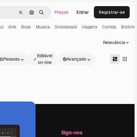
Preços
Entrar
Registrar-se
Limpar
Pesquisar por imagem
Buscar
ui
Arte
Boxe
Musica
Snowboard
Viagens
Corrida
Boliche
Relevância
Editável
Pessoas
Avançado
on-line
Empresa
Siga-nos