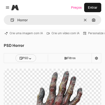
Magnific
Preços
Entrar
Close menu
Limpar
Pesqui
Crie uma imagem com IA
Crie um vídeo com IA
Personalize
PSD Horror
PSD
Filtros