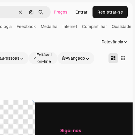
Preços
Entrar
Registrar-se
Limpar
Pesquisar por imagem
Buscar
ologia
Feedback
Medalha
Internet
Compartilhar
Qualidade
Relevância
Editável
Pessoas
Avançado
on-line
Empresa
Siga-nos