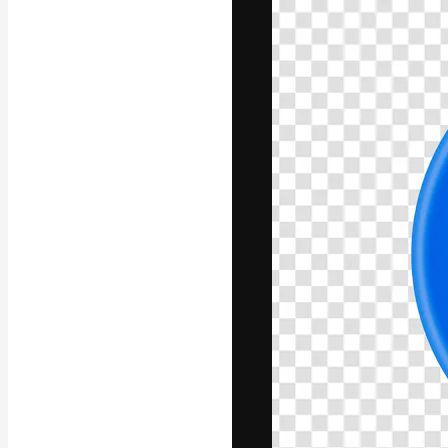
A plataforma cr
seu melhor trab
assinantes entr
agências e estú
Português
Copyright © 2010