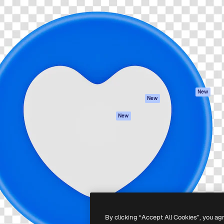
iativa para você direcionar
Spaces
Academy
alho. Mais de 1 milhão de
Assistente de IA
Documentação
e criativos, empresas,
Gerador de
Atendimento
dios.
imagens
Termos e
Gerador de vídeos
condições
Texto para voz
Política de
privacidade
Conteúdo de stock
Originais
MCP para
New
New
Claude/ChatGPT
Política de cooki
Agentes
Central de
New
confiabilidade
API
Afiliados
App móvel
Empresas
Todas as
ferramentas
-
2026
Freepik Company S.L.U.
Todos os direitos reservados
.
By clicking “Accept All Cookies”, you ag