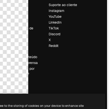
Preços
Suporte ao cliente
Sobre nós
Instagram
Reviews
YouTube
Emprego
LinkedIn
Tendências de
TikTok
pesquisa
Discord
Blog
X
Eventos
Reddit
es
Slidesgo
Vender conteúdo
Sala de imprensa
Procurando por
magnific.ai?
ree to the storing of cookies on your device to enhance site