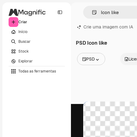
Criar
Crie uma imagem com IA
Início
Buscar
PSD Icon like
Stock
PSD
Lic
Explorar
Todas as imagens
Todas as ferramentas
Vetores
Ilustrações
Fotos
PSD
Modelos
Mockups
Vídeos
Clipes de vídeo
Animações
Modelos de vídeos
Ícones
Modelos 3D
Fontes