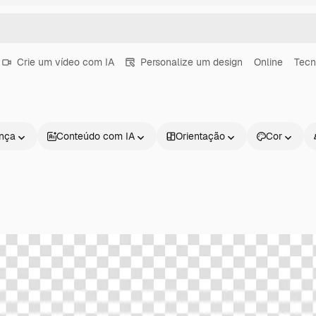
Crie um vídeo com IA
Personalize um design
Online
Tecn
ença
Conteúdo com IA
Orientação
Cor
Produtos
Começar