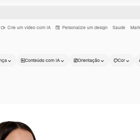
Crie um vídeo com IA
Personalize um design
Saude
Mark
ença
Conteúdo com IA
Orientação
Cor
Produtos
Começar