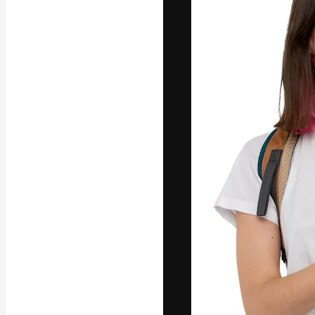
A plataforma cr
seu melhor trab
assinantes entr
agências e estú
Português
Copyright © 2010