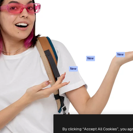
iativa para você direcionar
Spaces
Academy
alho. Mais de 1 milhão de
Assistente de IA
Documentação
e criativos, empresas,
Gerador de
Atendimento
dios.
imagens
Termos e
Gerador de vídeos
condições
Texto para voz
Política de
privacidade
Conteúdo de stock
Originais
MCP para
New
New
Claude/ChatGPT
Política de cooki
Agentes
Central de
New
confiabilidade
API
Afiliados
App móvel
Empresas
Todas as
ferramentas
-
2026
Freepik Company S.L.U.
Todos os direitos reservados
.
By clicking “Accept All Cookies”, you ag