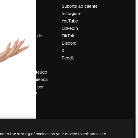
Preços
Suporte ao cliente
Sobre nós
Instagram
Reviews
YouTube
Emprego
LinkedIn
Tendências de
TikTok
pesquisa
Discord
Blog
X
Eventos
Reddit
es
Slidesgo
Vender conteúdo
Sala de imprensa
Procurando por
magnific.ai?
ree to the storing of cookies on your device to enhance site