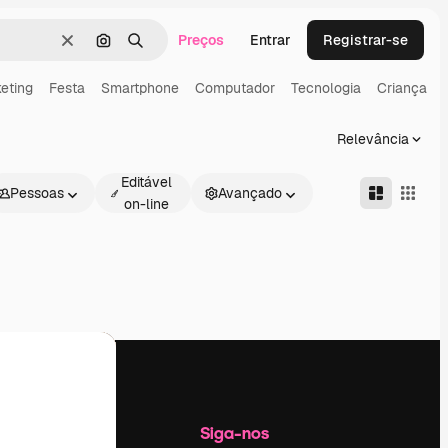
Preços
Entrar
Registrar-se
Limpar
Pesquisar por imagem
Buscar
eting
Festa
Smartphone
Computador
Tecnologia
Criança
Relevância
Editável
Pessoas
Avançado
on-line
Empresa
Siga-nos