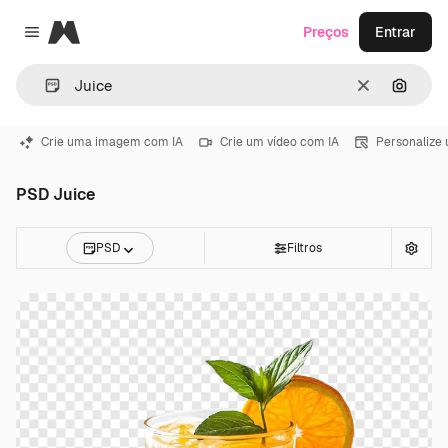
Magnific
Preços
Entrar
Close menu
Limpar
Pesqui
Crie uma imagem com IA
Crie um vídeo com IA
Personalize
PSD Juice
PSD
Filtros