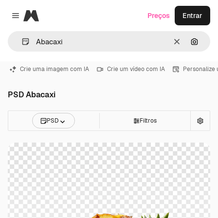
Magnific
Preços
Entrar
Close menu
Limpar
Pesqui
Crie uma imagem com IA
Crie um vídeo com IA
Personalize
PSD Abacaxi
PSD
Filtros