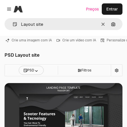
Magnific
Preços
Entrar
Close menu
Limpar
Pesqui
Crie uma imagem com IA
Crie um vídeo com IA
Personalize
PSD Layout site
PSD
Filtros