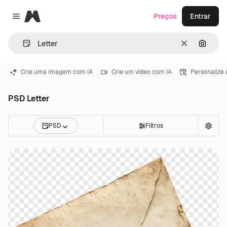
Magnific
Preços
Entrar
Close menu
Limpar
Pesqui
Crie uma imagem com IA
Crie um vídeo com IA
Personalize
PSD Letter
PSD
Filtros