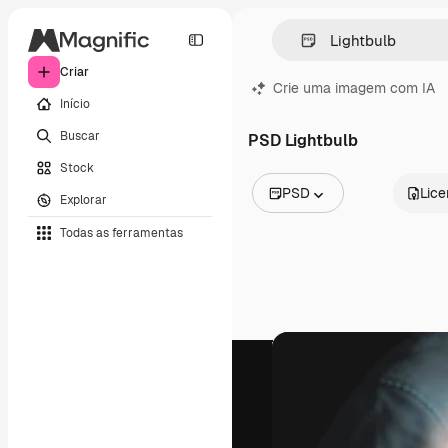
Criar
Crie uma imagem com IA
Início
Buscar
PSD Lightbulb
Stock
PSD
Lic
Explorar
Todas as imagens
Todas as ferramentas
Vetores
Ilustrações
Fotos
PSD
Modelos
Mockups
Vídeos
Clipes de vídeo
Animações
Modelos de vídeos
Ícones
Modelos 3D
Fontes