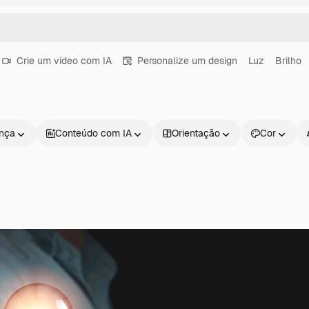
Crie um vídeo com IA
Personalize um design
Luz
Brilho
ença
Conteúdo com IA
Orientação
Cor
Produtos
Começar