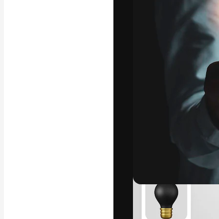
A plataforma cr
seu melhor trab
assinantes entr
agências e estú
Português
Copyright © 2010