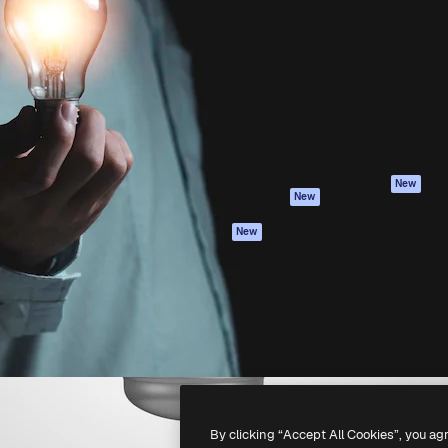
iativa para você direcionar
Spaces
Academy
alho. Mais de 1 milhão de
Assistente de IA
Documentação
e criativos, empresas,
Gerador de
Atendimento
dios.
imagens
Termos e
Gerador de vídeos
condições
Texto para voz
Política de
privacidade
Conteúdo de stock
Originais
MCP para
New
New
Claude/ChatGPT
Política de cooki
Agentes
Central de
New
confiabilidade
API
Afiliados
App móvel
Empresas
Todas as
ferramentas
-
2026
Freepik Company S.L.U.
Todos os direitos reservados
.
By clicking “Accept All Cookies”, you ag