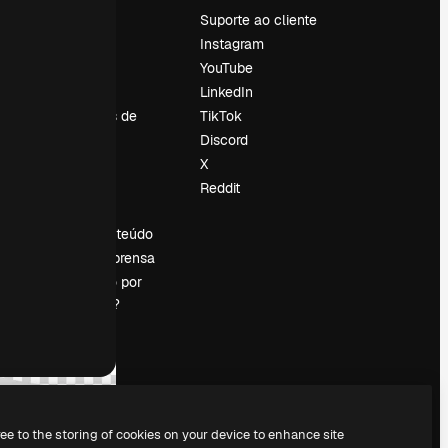
Preços
Suporte ao cliente
Sobre nós
Instagram
Reviews
YouTube
Emprego
LinkedIn
Tendências de
TikTok
pesquisa
Discord
Blog
X
Eventos
Reddit
es
Slidesgo
Vender conteúdo
Sala de imprensa
Procurando por
magnific.ai?
ree to the storing of cookies on your device to enhance site