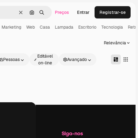
Preços
Entrar
Registrar-se
Limpar
Pesquisar por imagem
Buscar
Marketing
Web
Casa
Lampada
Escritorio
Tecnologia
Retr
Relevância
Editável
Pessoas
Avançado
on-line
Empresa
Siga-nos